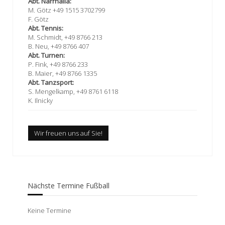
Abt. Narrhalla:
M. Götz +49 1515 3702799
F. Götz
Abt. Tennis:
M. Schmidt, +49 8766 213
B. Neu, +49 8766 407
Abt. Turnen:
P. Fink, +49 8766 233
B. Maier, +49 8766 1335
Abt. Tanzsport:
S. Mengelkamp, +49 8761 6118
K. Ilnicky
Wir freuen uns auf Sie!
Nächste Termine Fußball
Keine Termine