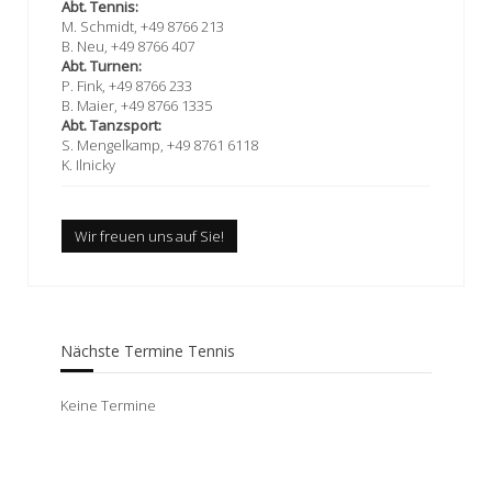
Abt. Tennis:
M. Schmidt, +49 8766 213
B. Neu, +49 8766 407
Abt. Turnen:
P. Fink, +49 8766 233
B. Maier, +49 8766 1335
Abt. Tanzsport:
S. Mengelkamp, +49 8761 6118
K. Ilnicky
Wir freuen uns auf Sie!
Nächste Termine Tennis
Keine Termine