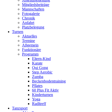
Abteilungsleitung
Mitgliedsbeiträge
Mannschaften
Fotogalerie
Chronik
Anfahrt
Platzbelegung
Turnen
Aktuelles
Termine
Allgemein
Funktionäre
Programm
Eltern-Kind
Karate
Qui Gong
Step Aerobic
Zumba
Beckenbodentraining
PIlates
60 Plus Fit Aktiv
Kinderturnen
Yoga
Radltreff
Tanzsport