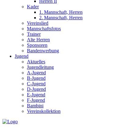
Herren II
Kader
1. Mannschaft, Herren
2. Mannschaft, Herren
Vereinslied
Mannschaftsfotos
Trainer
Alte Herren
Sponsoren
Bandenwerbung
Jugend
Aktuelles
Jugendleitung
A-Jugend
B-Jugend
C-Jugend
D-Jugend
E-Jugend
F-Jugend
Bambini
Vereinskollektion