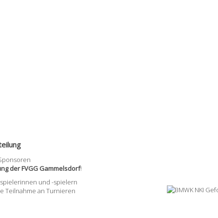
eilung
 Sponsoren
lung der FVGG Gammelsdorf
!
pielerinnen und -spielern
ie Teilnahme an Turnieren