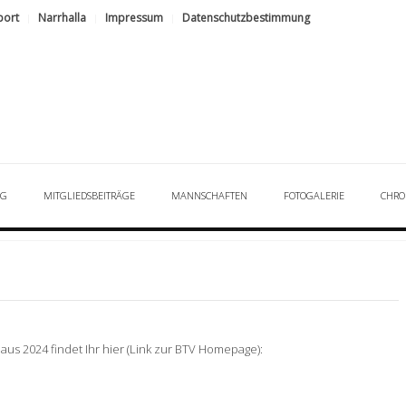
port
Narrhalla
Impressum
Datenschutzbestimmung
NG
MITGLIEDSBEITRÄGE
MANNSCHAFTEN
FOTOGALERIE
CHRO
us 2024 findet Ihr hier (Link zur BTV Homepage):