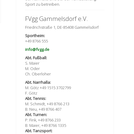
Sport zu betreiben.
FVgg Gammelsdorf e.V.
Friedrichstraße 1, DE-85408 Gammelsdorf
Sportheim:
+49 8766 555
info@fvgg.de
Abt. Fußball:
S. Maier
M. Oder
Ch. Oberloher
Abt. Narrhalla:
M. Götz +49 1515 3702799
F. Götz
Abt. Tennis:
M. Schmidt, +49 8766 213
B. Neu, +49 8766 407
Abt. Turnen:
P. Fink, +49 8766 233
B. Maier, +49 8766 1335
Abt. Tanzsport: