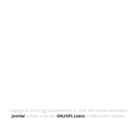
Copyright © 2026 FVgg Gammelsdorf e.V. 1946. Alle Rechte vorbehalten.
Joomla!
ist freie, unter der
GNU/GPL-Lizenz
veröffentlichte Software.