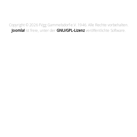
Copyright © 2026 FVgg Gammelsdorf e.V. 1946. Alle Rechte vorbehalten.
Joomla!
ist freie, unter der
GNU/GPL-Lizenz
veröffentlichte Software.