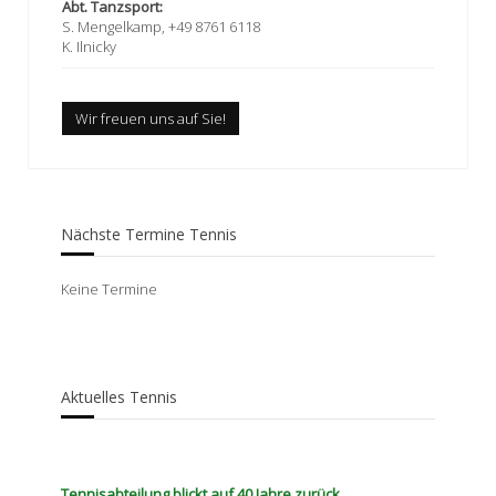
Abt. Tanzsport:
S. Mengelkamp, +49 8761 6118
K. Ilnicky
Wir freuen uns auf Sie!
Nächste Termine Tennis
Keine Termine
Aktuelles Tennis
Tennisabteilung blickt auf 40 Jahre zurück