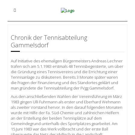
Chronik der Tennisabteilung
Gammelsdorf
Auf Initiative des ehemaligen Bürgermeisters Andreas Lechner
trafen sich am 5.1.1983 erstmals 48 Tennisbegeisterte, um über
die Gründung eines Tennisvereins und die Errichtung einer
Tennisanlage zu diskutieren. Bereits 3 Monate später waren
die Fragen der Finanzierung und des Standortes geklärt und
man gründete die Tennisabteilung der FVgg Gammelsdorf.
Aus den anschließenden Wahlen der Vereinsführung im März
1983 gingen Ulli Fuhrmann als erster und Eberhard Wehmann
als zweiter Vorstand hervor. In den darauf folgenden Monaten
wurde mit Hilfe der Fa. Süd-Chemie und zahlreichen Helfern
an der Erstellung der beiden Tennisplätze auf dem
Gemeindegrund unterhalb des Sportplatzes gearbeitet. Am
15.Juni 1983 war das Werk vollbracht und der erste Ball
überquerte das Netz der idyllisch in die Landschaft