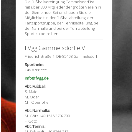
Die Fußballvereinigung Gammelsdorf ist
mit über 800 Mitglieder der größte Verein in
der Gemeinde. Bei uns haben Sie die
Möglichkeit in der Fußballabteilung, der
Tanzsportgruppe, der Tennisabteilung, bei
der Narrhalla und bei der Turnabteilung
Sport zu betreiben.
FVgg Gammelsdorf e.V.
Friedrichstraße 1, DE-85408 Gammelsdorf
Sportheim:
+49 8766 555
info@fvgg.de
Abt. Fußball:
S. Maier
M. Oder
Ch. Oberloher
Abt. Narrhalla:
M. Götz +49 1515 3702799
F. Götz
Abt. Tennis:
M. Schmidt, +49 8766 213