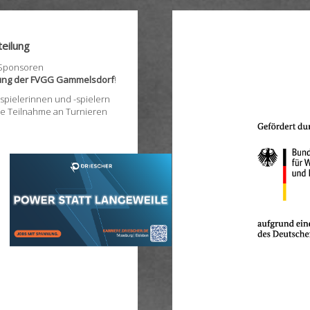
eilung
 Sponsoren
lung der FVGG Gammelsdorf
!
pielerinnen und -spielern
ie Teilnahme an Turnieren