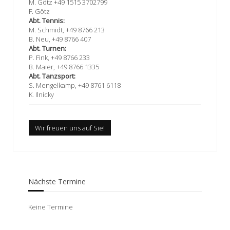
M. Götz +49 1515 3702799
F. Götz
Abt. Tennis:
M. Schmidt, +49 8766 213
B. Neu, +49 8766 407
Abt. Turnen:
P. Fink, +49 8766 233
B. Maier, +49 8766 1335
Abt. Tanzsport:
S. Mengelkamp, +49 8761 6118
K. Ilnicky
Wir freuen uns auf Sie!
Nächste Termine
Keine Termine