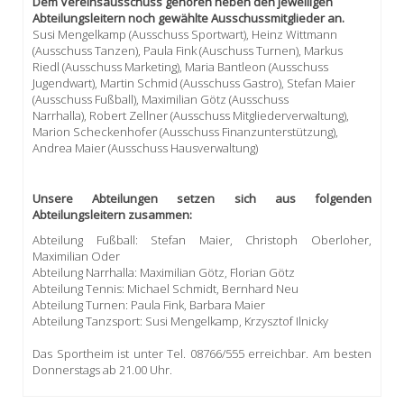
Dem Vereinsausschuss gehören neben den jeweiligen
Abteilungsleitern noch gewählte Ausschussmitglieder an.
Susi Mengelkamp (Ausschuss Sportwart), Heinz Wittmann
(Ausschuss Tanzen), Paula Fink (Auschuss Turnen), Markus
Riedl (Ausschuss Marketing), Maria Bantleon (Ausschuss
Jugendwart), Martin Schmid (Ausschuss Gastro), Stefan Maier
(Ausschuss Fußball), Maximilian Götz (Ausschuss
Narrhalla), Robert Zellner (Ausschuss Mitgliederverwaltung),
Marion Scheckenhofer (Ausschuss Finanzunterstützung),
Andrea Maier (Ausschuss Hausverwaltung)
Unsere Abteilungen setzen sich aus folgenden
Abteilungsleitern zusammen:
Abteilung Fußball: Stefan Maier, Christoph Oberloher,
Maximilian Oder
Abteilung Narrhalla: Maximilian Götz, Florian Götz
Abteilung Tennis: Michael Schmidt, Bernhard Neu
Abteilung Turnen: Paula Fink, Barbara Maier
Abteilung Tanzsport: Susi Mengelkamp, Krzysztof Ilnicky
Das Sportheim ist unter Tel. 08766/555 erreichbar. Am besten
Donnerstags ab 21.00 Uhr.