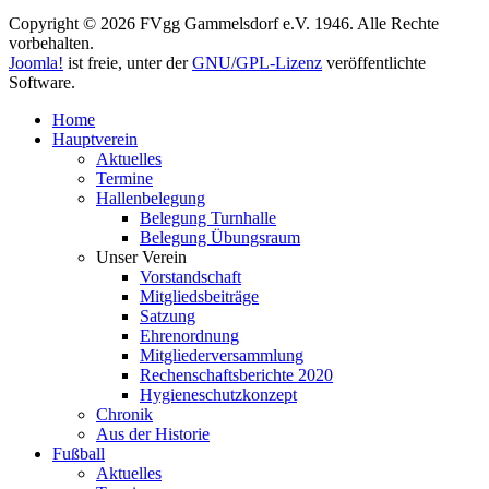
Copyright © 2026 FVgg Gammelsdorf e.V. 1946. Alle Rechte
vorbehalten.
Joomla!
ist freie, unter der
GNU/GPL-Lizenz
veröffentlichte
Software.
Home
Hauptverein
Aktuelles
Termine
Hallenbelegung
Belegung Turnhalle
Belegung Übungsraum
Unser Verein
Vorstandschaft
Mitgliedsbeiträge
Satzung
Ehrenordnung
Mitgliederversammlung
Rechenschaftsberichte 2020
Hygieneschutzkonzept
Chronik
Aus der Historie
Fußball
Aktuelles