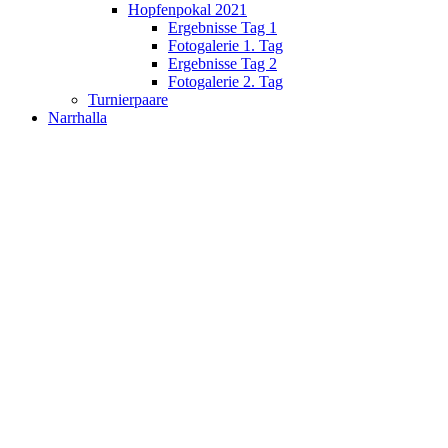
Hopfenpokal 2021
Ergebnisse Tag 1
Fotogalerie 1. Tag
Ergebnisse Tag 2
Fotogalerie 2. Tag
Turnierpaare
Narrhalla