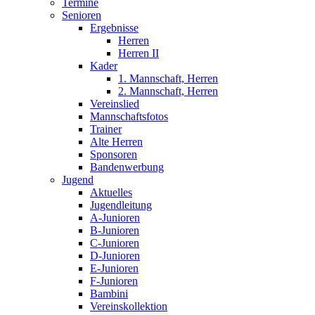
Termine
Senioren
Ergebnisse
Herren
Herren II
Kader
1. Mannschaft, Herren
2. Mannschaft, Herren
Vereinslied
Mannschaftsfotos
Trainer
Alte Herren
Sponsoren
Bandenwerbung
Jugend
Aktuelles
Jugendleitung
A-Junioren
B-Junioren
C-Junioren
D-Junioren
E-Junioren
F-Junioren
Bambini
Vereinskollektion