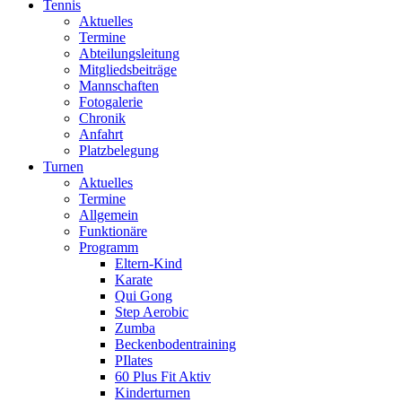
Tennis
Aktuelles
Termine
Abteilungsleitung
Mitgliedsbeiträge
Mannschaften
Fotogalerie
Chronik
Anfahrt
Platzbelegung
Turnen
Aktuelles
Termine
Allgemein
Funktionäre
Programm
Eltern-Kind
Karate
Qui Gong
Step Aerobic
Zumba
Beckenbodentraining
PIlates
60 Plus Fit Aktiv
Kinderturnen