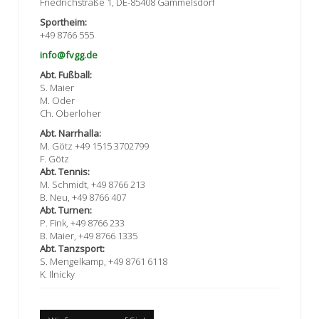
Friedrichstraße 1, DE-85408 Gammelsdorf
Sportheim:
+49 8766 555
info@fvgg.de
Abt. Fußball:
S. Maier
M. Oder
Ch. Oberloher
Abt. Narrhalla:
M. Götz +49 1515 3702799
F. Götz
Abt. Tennis:
M. Schmidt, +49 8766 213
B. Neu, +49 8766 407
Abt. Turnen:
P. Fink, +49 8766 233
B. Maier, +49 8766 1335
Abt. Tanzsport:
S. Mengelkamp, +49 8761 6118
K. Ilnicky