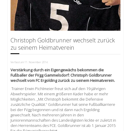
Christoph Goldbrunner wechselt zurück
zu seinem Heimatverein
Verfasst am
11. November 2014
.
Verstärkung durch ein Eigengewächs bekommen die
Fußballer der FVgg Gammelsdorf: Christoph Goldbrunner
wechselt vom FC Ergolding zurück zu seinem Heimatverein.
Trainer Erwin Pichlmeier freut sich auf den 19-jährigen
Abwehrspieler. Mit einem größeren Kader habe er mehr
Möglichkeiten. „Mit Christoph bekommt die Defensive
zusätzliche Qualität.“ Goldbrunner hat seine Fußballkarriere
bei der FVgg begonnen und ist dann nach Ergolding
gewechselt. Nach mehreren Jahren in den
Juniorenmannschaften des Landesligisten kickte er zuletzt in
den Herrenteams des FCE. Goldbrunner ist ab 1. Januar 2015
für die FVgg spielberechtigt.