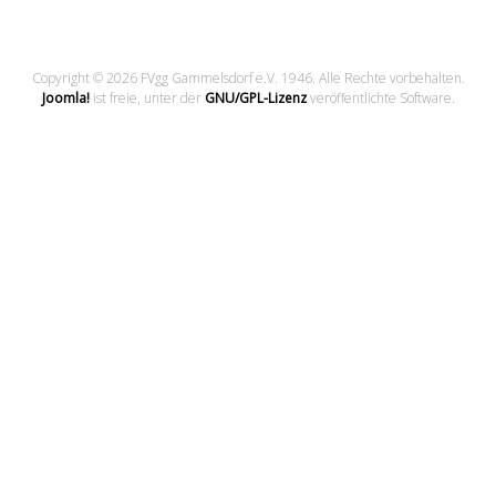
Copyright © 2026 FVgg Gammelsdorf e.V. 1946. Alle Rechte vorbehalten.
Joomla!
ist freie, unter der
GNU/GPL-Lizenz
veröffentlichte Software.